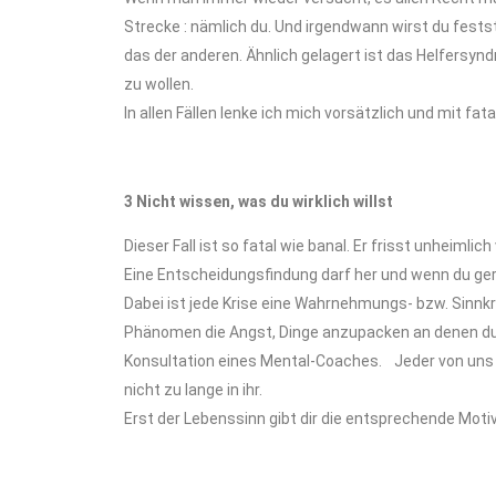
Strecke : nämlich du. Und irgendwann wirst du festst
das der anderen. Ähnlich gelagert ist das Helfers
zu wollen.
In allen Fällen lenke ich mich vorsätzlich und mit fa
3 Nicht wissen, was du wirklich willst
Dieser Fall ist so fatal wie banal. Er frisst unheimli
Eine Entscheidungsfindung darf her und wenn du gerad
Dabei ist jede Krise eine Wahrnehmungs- bzw. Sinnkris
Phänomen die Angst, Dinge anzupacken an denen du 
Konsultation eines Mental-Coaches. Jeder von uns k
nicht zu lange in ihr.
Erst der Lebenssinn gibt dir die entsprechende Motiv