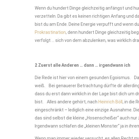
Wenn du hundert Dinge gleichzeitig anfängst und hun
verzetteln. Da gibt es keinen richtigen Anfang und 
bist du am Ende. Deine Energie verpufft und wenn d
Prokrastination
, denn hundert Dinge gleichzeitig b
verfolgt … sich von dem abzulenken, was wirklich dran
2 Zuerst alle Anderen … dann … irgendwann ich
Die Rede ist hier von einem gesunden Egoismus. Das
weiß. Bei genauerer Betrachtung dürfte dir allerdin
dass du erst dann wirklich in der Lage bist dich u
bist. Alles andere gehört, nach
Heinrich Böll
, in die
eingeschränkt – lediglich eine einzige Ausnahme. 
das sind selbst die kleine „Hosenscheißer“ auch nur z
Irgendwann schlafen die „kleinen Monster“ ja in ihre
Wenn man immer wieder versucht, es allen Recht mac