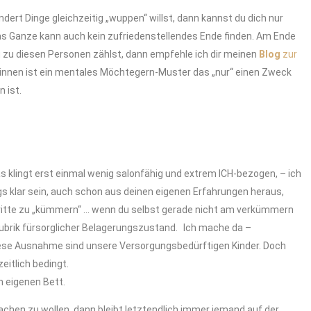
dert Dinge gleichzeitig „wuppen“ willst, dann kannst du dich nur
das Ganze kann auch kein zufriedenstellendes Ende finden. Am Ende
u zu diesen Personen zählst, dann empfehle ich dir meinen
Blog
zur
eginnen ist ein mentales Möchtegern-Muster das „nur“ einen Zweck
 ist.
 klingt erst einmal wenig salonfähig und extrem ICH-bezogen, – ich
gs klar sein, auch schon aus deinen eigenen Erfahrungen heraus,
m dritte zu „kümmern“ … wenn du selbst gerade nicht am verkümmern
 Rubrik fürsorglicher Belagerungszustand. Ich mache da –
Diese Ausnahme sind unsere Versorgungsbedürftigen Kinder. Doch
eitlich bedingt.
m eigenen Bett.
hen zu wollen, dann bleibt letztendlich immer jemand auf der