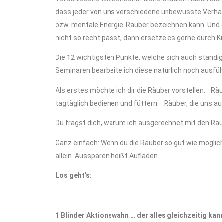
dass jeder von uns verschiedene unbewusste Verhal
bzw. mentale Energie-Räuber bezeichnen kann. Und d
nicht so recht passt, dann ersetze es gerne durch K
Die 12 wichtigsten Punkte, welche sich auch ständi
Seminaren bearbeite ich diese natürlich noch ausführ
Als erstes möchte ich dir die Räuber vorstellen. Räu
tagtäglich bedienen und füttern. Räuber, die uns a
Du fragst dich, warum ich ausgerechnet mit den Rä
Ganz einfach: Wenn du die Räuber so gut wie möglic
allein. Aussparen heißt Aufladen.
Los geht’s:
1 Blinder Aktionswahn … der alles gleichzeitig kan