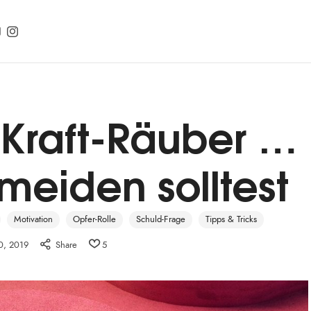
 Kraft-Räuber …
meiden solltest
Motivation
Opfer-Rolle
Schuld-Frage
Tipps & Tricks
10, 2019
Share
5