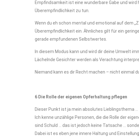
Empfindsamkeit ist eine wunderbare Gabe und wird h
Überempfindlichkeit zu tun.
Wenn du eh schon mental und emotional auf dem „Zah
Überempfindlichkeit ein. Ähnliches gilt für ein geri
gerade empfundenen Selbstwertes.
In diesem Modus kann und wird dir deine Umwelt immer
Lächelnde Gesichter werden als Verachtung interpret
Niemand kann es dir Recht machen – nicht einmal du
6 Die Rolle der eigenen Opferhaltung pflegen
Dieser Punkt ist ja mein absolutes Lieblingsthema 
Ich kenne unzählige Personen, die die Rolle der eige
sind Schuld … das ist jedoch keine Tatsache … sonde
Dabei ist es eben jene innere Haltung und Einstellun