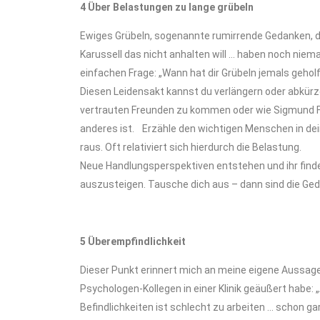
4 Über Belastungen zu lange grübeln
Ewiges Grübeln, sogenannte rumirrende Gedanken, di
Karussell das nicht anhalten will … haben noch nie
einfachen Frage: „Wann hat dir Grübeln jemals geholf
Diesen Leidensakt kannst du verlängern oder abkürze
vertrauten Freunden zu kommen oder wie Sigmund Fr
anderes ist. Erzähle den wichtigen Menschen in dei
raus. Oft relativiert sich hierdurch die Belastung.
Neue Handlungsperspektiven entstehen und ihr fin
auszusteigen. Tausche dich aus – dann sind die Ge
5 Überempfindlichkeit
Dieser Punkt erinnert mich an meine eigene Aussage
Psychologen-Kollegen in einer Klinik geäußert habe:
Befindlichkeiten ist schlecht zu arbeiten … schon gar