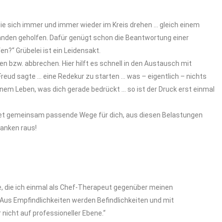
e sich immer und immer wieder im Kreis drehen … gleich einem
manden geholfen. Dafür genügt schon die Beantwortung einer
en?“ Grübelei ist ein Leidensakt.
n bzw. abbrechen. Hier hilft es schnell in den Austausch mit
eud sagte … eine Redekur zu starten … was – eigentlich – nichts
nem Leben, was dich gerade bedrückt … so ist der Druck erst einmal
det gemeinsam passende Wege für dich, aus diesen Belastungen
danken raus!
, die ich einmal als Chef-Therapeut gegenüber meinen
 „Aus Empfindlichkeiten werden Befindlichkeiten und mit
 nicht auf professioneller Ebene.“