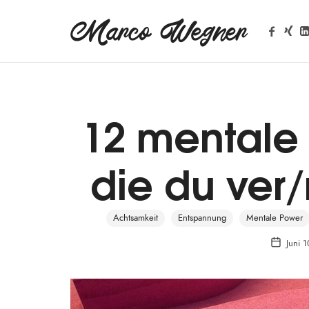
Marco Wegner
MENTAL COACH
12 mentale
die du ver/
Achtsamkeit
Entspannung
Mentale Power
Juni 