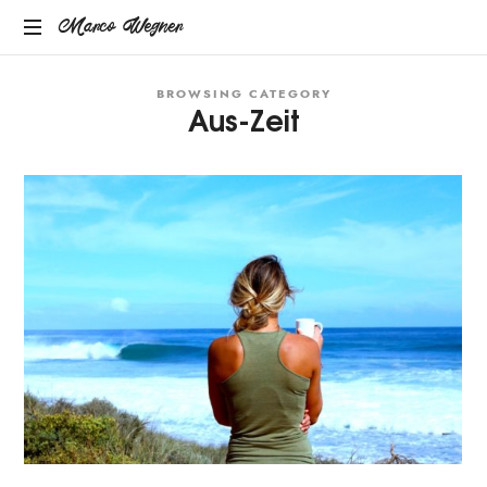
Marco
Marco Wegner
MENTAL
Wegner
BROWSING CATEGORY
COACH
Aus-Zeit