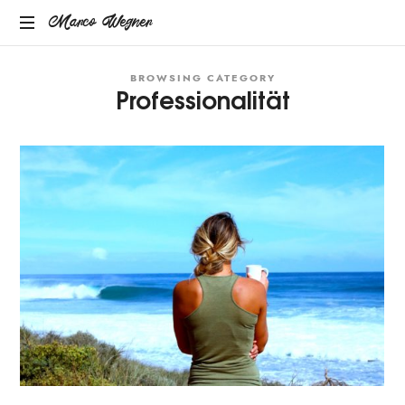
Marco
Marco Wegner
MENTAL
Wegner
BROWSING CATEGORY
COACH
Professionalität