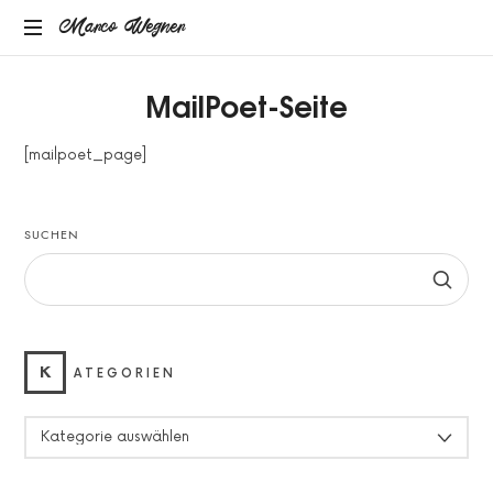
Marco
Marco Wegner
MENTAL
Wegner
MailPoet-Seite
COACH
[mailpoet_page]
SUCHEN
K
ATEGORIEN
KATEGORIEN